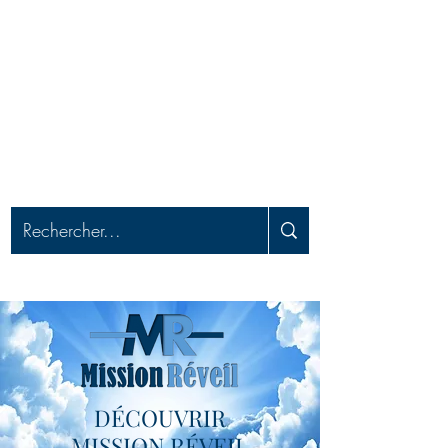
MISSION RÉVEIL
Apporter le réveil, délivrer les captifs et
préparer pour l'enlèvement
DÉCOUVRIR
MISSION RÉVEIL