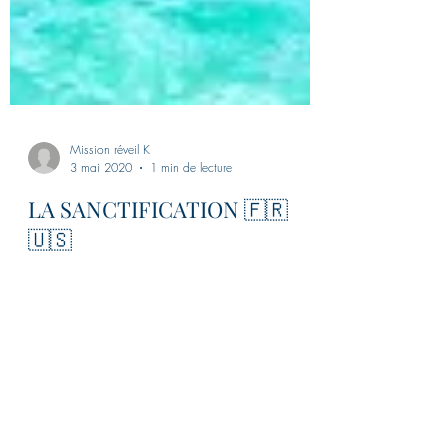
Mission réveil K
3 mai 2020
1 min de lecture
LA SANCTIFICATION 🇫🇷
🇺🇸
🇫🇷 La Bible nous dit dans Hébreux 12 : 14,”
recherchez la paix avec tous, et la
sanctification, sans laquelle personne ne verra
le...