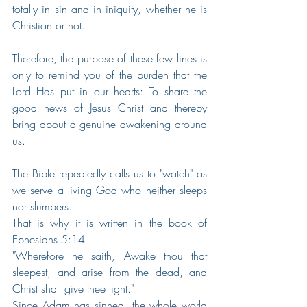
totally in sin and in iniquity, whether he is 
Christian or not. 
Therefore, the purpose of these few lines is 
only to remind you of the burden that the 
Lord Has put in our hearts: To share the 
good news of Jesus Christ and thereby 
bring about a genuine awakening around 
us. 
The Bible repeatedly calls us to "watch" as 
we serve a living God who neither sleeps 
nor slumbers.  
That is why it is written in the book of 
Ephesians 5:14 
"Wherefore he saith, Awake thou that 
sleepest, and arise from the dead, and 
Christ shall give thee light."  
Since Adam has sinned, the whole world 