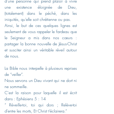
d’une personne qui prend plaisir à vivre 
une existence éloignée de Dieu, 
(totalement) dans le péché, dans les 
iniquités, qu’elle soit chrétienne ou pas. 
Ainsi, le but de ces quelques lignes est 
seulement de vous rappeler le fardeau que 
le Seigneur a mis dans nos cœurs : 
partager la bonne nouvelle de Jésus-Christ 
et susciter ainsi un véritable réveil autour 
de nous. 
La Bible nous interpelle à plusieurs reprises 
de “veiller”. 
Nous servons un Dieu vivant qui ne dort ni 
ne sommeille.  
C'est la raison pour laquelle il est écrit 
dans : Ephésiens 5 : 14 
“ Réveille-toi, toi qui dors ; Relève-toi 
d’entre les morts, Et Christ t’éclairera.”  