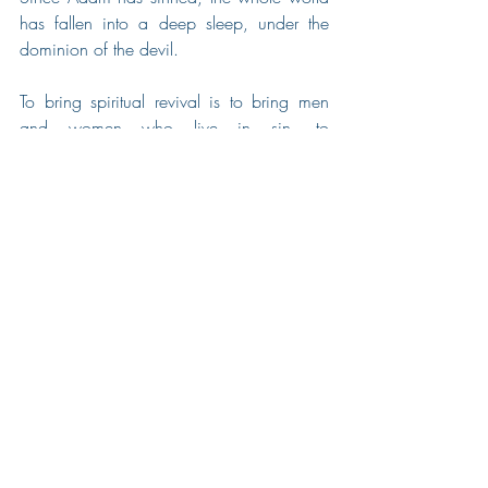
has fallen into a deep sleep, under the 
dominion of the devil. 
To bring spiritual revival is to bring men 
and women who live in sin, to 
repentance, in order to be reconciled with 
God
#religion
#pouvoirdelaprière
#garderlafoi
Posts récents
Voir tout