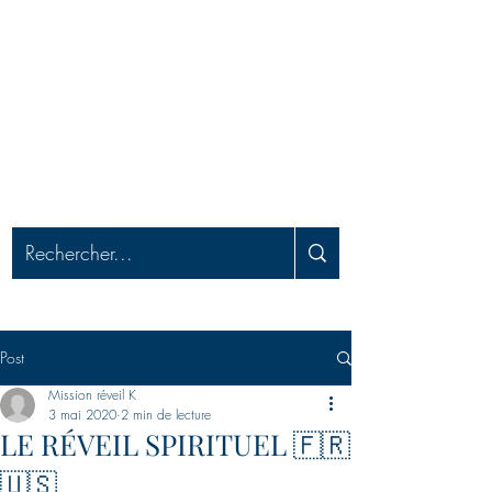
MISSION RÉVEIL
Apporter le réveil, délivrer les captifs et
préparer pour l'enlèvement
Post
Mission réveil K
3 mai 2020
2 min de lecture
LE RÉVEIL SPIRITUEL 🇫🇷
🇺🇸