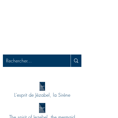
MISSION RÉVEIL
Apporter le réveil, délivrer les captifs et
préparer pour l'enlèvement
L'esprit de Jézabel, la Sirène
The spirit of Jezebel, the mermaid